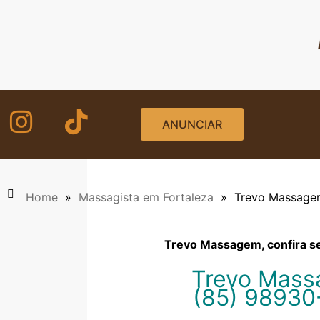
Ir
para
o
conteúdo
ANUNCIAR
Home
»
Massagista em Fortaleza
»
Trevo Massage
Trevo Massagem, confira s
Trevo Mass
(85) 98930