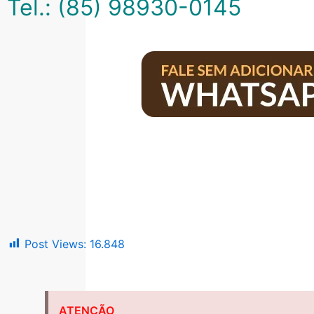
Tel.: (85) 98930-0145
Post Views:
16.848
ATENÇÃO