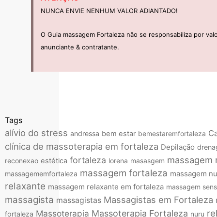
NUNCA ENVIE NENHUM VALOR ADIANTADO!
O Guia massagem Fortaleza não se responsabiliza por val
anunciante & contratante.
Tags
alívio do stress
Ca
andressa
bem estar
bemestaremfortaleza
clínica de massoterapia em fortaleza
Depilação
dren
massagem
fortaleza
reconexao
estética
lorena
masasgem
massagem fortaleza
massagem nu
massagememfortaleza
relaxante
massagem relaxante em fortaleza
massagem sensi
massagista
Massagistas em Fortaleza
massagistas
re
Massoterapia
Massoterapia Fortaleza
fortaleza
nuru