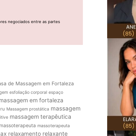
ores negociados entre as partes
sa de Massagem em Fortaleza
agem
esfoliação corporal
espaço
massagem em fortaleza
massagem
ru
Massagem prostática
massagem terapêutica
tive
massoterapeuta
massoterapeuta
lax
relaxamento
relaxante