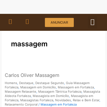
Ir
para
o
conteúdo
ANUNCIAR
STORI
TERM
massagem
Carlos
Oliver
Carlos Oliver Massagem
Massagem
Homens
,
Destaque
,
Destaque Segundo
,
Guia Massagem
Fortaleza
,
Massagem em Domicílio
,
Massagem em Fortaleza
,
Massagem Relaxante
,
Massagem Tântrica Fortaleza
,
Massagista
Aldeota Fortaleza
,
Massagista em Domicílio
,
Massagista em
Fortaleza
,
Massagistas Fortaleza
,
Novidades
,
Relax e Bem Estar
,
Relaxamento Corporal
/
Massagem em Fortaleza