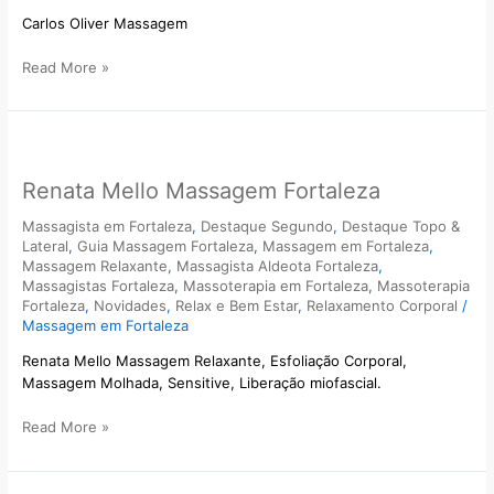
Carlos Oliver Massagem
Read More »
Renata
Mello
Renata Mello Massagem Fortaleza
Massagem
Fortaleza
Massagista em Fortaleza
,
Destaque Segundo
,
Destaque Topo &
Lateral
,
Guia Massagem Fortaleza
,
Massagem em Fortaleza
,
Massagem Relaxante
,
Massagista Aldeota Fortaleza
,
Massagistas Fortaleza
,
Massoterapia em Fortaleza
,
Massoterapia
Fortaleza
,
Novidades
,
Relax e Bem Estar
,
Relaxamento Corporal
/
Massagem em Fortaleza
Renata Mello Massagem Relaxante, Esfoliação Corporal,
Massagem Molhada, Sensitive, Liberação miofascial.
Read More »