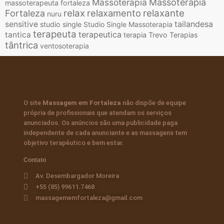
Massoterapia
Massoterapia
massoterapeuta fortaleza
relax
relaxamento
relaxante
Fortaleza
nuru
tailandesa
sensitive
studio single
Studio Single Massoterapia
terapeuta
terapeutica
tantica
terapia
Trevo Terapias
tântrica
ventosoterapia
O site
Massagem em Fortaleza
não dispõe de equipe
própria de profissionais que atendam os serviços
anunciados. Os anúncios são uma publicidade paga
independente de cada anunciante e as massagens tem
objetivo terapêutico e bem estar.
Contato
Av. Desembargador Moreira
+55 (85) 99611.7468
massagememfortaleza@gmail.com