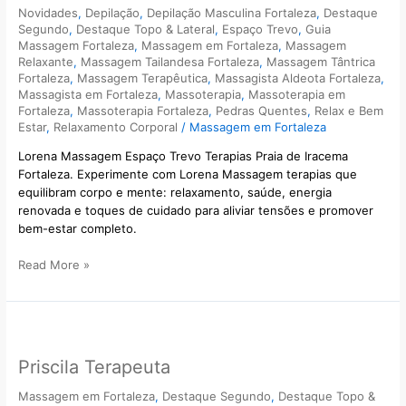
Desportiva
Novidades
,
Depilação
,
Depilação Masculina Fortaleza
,
Destaque
e
Segundo
,
Destaque Topo & Lateral
,
Espaço Trevo
,
Guia
Terapias
Massagem Fortaleza
,
Massagem em Fortaleza
,
Massagem
Integrativas.
Relaxante
,
Massagem Tailandesa Fortaleza
,
Massagem Tântrica
Fortaleza
,
Massagem Terapêutica
,
Massagista Aldeota Fortaleza
,
Massagista em Fortaleza
,
Massoterapia
,
Massoterapia em
Fortaleza
,
Massoterapia Fortaleza
,
Pedras Quentes
,
Relax e Bem
Estar
,
Relaxamento Corporal
/
Massagem em Fortaleza
Lorena Massagem Espaço Trevo Terapias Praia de Iracema
Fortaleza. Experimente com Lorena Massagem terapias que
equilibram corpo e mente: relaxamento, saúde, energia
renovada e toques de cuidado para aliviar tensões e promover
bem-estar completo.
Read More »
Priscila
Terapeuta
Priscila Terapeuta
Massagem em Fortaleza
,
Destaque Segundo
,
Destaque Topo &