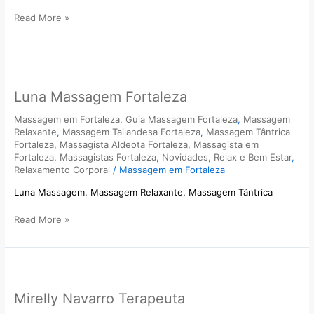
Read More »
Luna
Massagem
Luna Massagem Fortaleza
Fortaleza
Massagem em Fortaleza
,
Guia Massagem Fortaleza
,
Massagem
Relaxante
,
Massagem Tailandesa Fortaleza
,
Massagem Tântrica
Fortaleza
,
Massagista Aldeota Fortaleza
,
Massagista em
Fortaleza
,
Massagistas Fortaleza
,
Novidades
,
Relax e Bem Estar
,
Relaxamento Corporal
/
Massagem em Fortaleza
Luna Massagem. Massagem Relaxante, Massagem Tântrica
Read More »
Mirelly
Navarro
Mirelly Navarro Terapeuta
Terapeuta