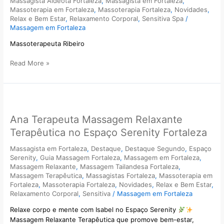
Massagista Aldeota Fortaleza
,
Massagista em Fortaleza
,
Massoterapia em Fortaleza
,
Massoterapia Fortaleza
,
Novidades
,
Relax e Bem Estar
,
Relaxamento Corporal
,
Sensitiva Spa
/
Massagem em Fortaleza
Massoterapeuta Ribeiro
Read More »
Ana
Terapeuta
Ana Terapeuta Massagem Relaxante
Massagem
Relaxante
Terapêutica no Espaço Serenity Fortaleza
Terapêutica
no
Massagista em Fortaleza
,
Destaque
,
Destaque Segundo
,
Espaço
Serenity
,
Guia Massagem Fortaleza
,
Massagem em Fortaleza
,
Espaço
Massagem Relaxante
,
Massagem Tailandesa Fortaleza
,
Serenity
Massagem Terapêutica
,
Massagistas Fortaleza
,
Massoterapia em
Fortaleza
Fortaleza
,
Massoterapia Fortaleza
,
Novidades
,
Relax e Bem Estar
,
Relaxamento Corporal
,
Sensitiva
/
Massagem em Fortaleza
Relaxe corpo e mente com Isabel no Espaço Serenity
Massagem Relaxante Terapêutica que promove bem-estar,