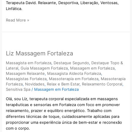
Terapeuta David. Relaxante, Desportiva, Liberação, Ventosas,
Linfática.
Read More »
Liz
Massagem
Liz Massagem Fortaleza
Fortaleza
Massagista em Fortaleza
,
Destaque Segundo
,
Destaque Topo &
Lateral
,
Guia Massagem Fortaleza
,
Massagem em Fortaleza
,
Massagem Relaxante
,
Massagista Aldeota Fortaleza
,
Massagistas Fortaleza
,
Massoterapia em Fortaleza
,
Massoterapia
Fortaleza
,
Novidades
,
Relax e Bem Estar
,
Relaxamento Corporal
,
Sensitiva Spa
/
Massagem em Fortaleza
Olá, sou Líz, terapeuta corporal especializada em massagens
terapêuticas e sensorias em Fortaleza com foco em promover
relaxamento, prazer e equilibro energético. Trabalho com
diferentes técnicas de toque, cuidadosamente aplicadas para
proporcionar uma experiência única de bem-estar e reconexão
com o corpo.