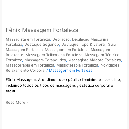
Fênix
Massagem
Fênix Massagem Fortaleza
Fortaleza
Massagista em Fortaleza
,
Depilação
,
Depilação Masculina
Fortaleza
,
Destaque Segundo
,
Destaque Topo & Lateral
,
Guia
Massagem Fortaleza
,
Massagem em Fortaleza
,
Massagem
Relaxante
,
Massagem Tailandesa Fortaleza
,
Massagem Tântrica
Fortaleza
,
Massagem Terapêutica
,
Massagista Aldeota Fortaleza
,
Massoterapia em Fortaleza
,
Massoterapia Fortaleza
,
Novidades
,
Relaxamento Corporal
/
Massagem em Fortaleza
Fênix Massagem. Atendimento ao público feminino e masculino,
incluindo todos os tipos de massagens , estética corporal e
facial
Read More »
Aluguel
de