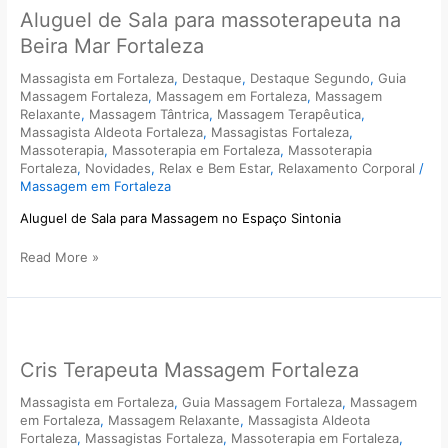
Aluguel de Sala para massoterapeuta na
Sala
para
Beira Mar Fortaleza
massoterapeuta
na
Massagista em Fortaleza
,
Destaque
,
Destaque Segundo
,
Guia
Massagem Fortaleza
,
Massagem em Fortaleza
,
Massagem
Beira
Relaxante
,
Massagem Tântrica
,
Massagem Terapêutica
,
Mar
Massagista Aldeota Fortaleza
,
Massagistas Fortaleza
,
Fortaleza
Massoterapia
,
Massoterapia em Fortaleza
,
Massoterapia
Fortaleza
,
Novidades
,
Relax e Bem Estar
,
Relaxamento Corporal
/
Massagem em Fortaleza
Aluguel de Sala para Massagem no Espaço Sintonia
Read More »
Cris
Terapeuta
Cris Terapeuta Massagem Fortaleza
Massagem
Fortaleza
Massagista em Fortaleza
,
Guia Massagem Fortaleza
,
Massagem
em Fortaleza
,
Massagem Relaxante
,
Massagista Aldeota
Fortaleza
,
Massagistas Fortaleza
,
Massoterapia em Fortaleza
,