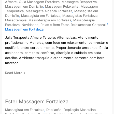
Al'mare
,
Guia Massagem Fortaleza
,
Massagem Desportiva
,
em
Massagem em Domicílio
,
Massagem Relaxante
,
Massagem
Fortaleza
Terapêutica
,
Massagista Aldeota Fortaleza
,
Massagista em
Domicílio
,
Massagista em Fortaleza
,
Massagistas Fortaleza
,
Massoterapia
,
Massoterapia em Fortaleza
,
Massoterapia
Fortaleza
,
Novidades
,
Relax e Bem Estar
,
Relaxamento Corporal
/
Massagem em Fortaleza
Júlia Terapeuta Al’mare Terapias Alternativas. Atendimento
profissional no Meireles, com foco em relaxamento, bem-estar e
equilíbrio entre corpo e mente. Proporcionando uma experiência
acolhedora, com total conforto, discrição e cuidado em cada
detalhe. Ambiente tranquilo e atendimento somente com hora
marcada.
Read More »
Ester
Massagem
Ester Massagem Fortaleza
Fortaleza
Massagista em Fortaleza
,
Depilação
,
Depilação Masculina