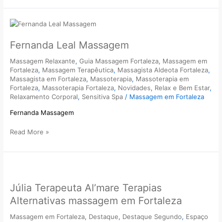
Fernanda
Leal
Massagem
Fernanda Leal Massagem
Massagem Relaxante
,
Guia Massagem Fortaleza
,
Massagem em
Fortaleza
,
Massagem Terapêutica
,
Massagista Aldeota Fortaleza
,
Massagista em Fortaleza
,
Massoterapia
,
Massoterapia em
Fortaleza
,
Massoterapia Fortaleza
,
Novidades
,
Relax e Bem Estar
,
Relaxamento Corporal
,
Sensitiva Spa
/
Massagem em Fortaleza
Fernanda Massagem
Read More »
Júlia
Terapeuta
Júlia Terapeuta Al’mare Terapias
Al’mare
Terapias
Alternativas massagem em Fortaleza
Alternativas
massagem
Massagem em Fortaleza
,
Destaque
,
Destaque Segundo
,
Espaço