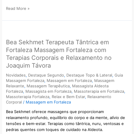
Read More »
Bea
Sekhmet
Bea Sekhmet Terapeuta Tântrica em
Terapeuta
Tântrica
Fortaleza Massagem Fortaleza com
em
Terapias Corporais e Relaxamento no
Fortaleza
Joaquim Távora
Massagem
Fortaleza
Novidades
,
Destaque Segundo
,
Destaque Topo & Lateral
,
Guia
com
Massagem Fortaleza
,
Massagem em Fortaleza
,
Massagem
Terapias
Relaxante
,
Massagem Terapêutica
,
Massagista Aldeota
Corporais
Fortaleza
,
Massagista em Fortaleza
,
Massoterapia em Fortaleza
,
e
Massoterapia Fortaleza
,
Relax e Bem Estar
,
Relaxamento
Relaxamento
Corporal
/
Massagem em Fortaleza
no
Bea Sekhmet oferece massagens que proporcionam
Joaquim
relaxamento profundo, equilíbrio do corpo e da mente, alívio de
Távora
tensões e bem-estar. Terapias como tântrica, nuru, ventosas e
pedras quentes com toques de cuidado na Aldeota.