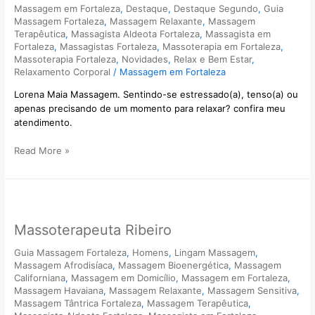
Massagem em Fortaleza
,
Destaque
,
Destaque Segundo
,
Guia
Massagem Fortaleza
,
Massagem Relaxante
,
Massagem
Terapêutica
,
Massagista Aldeota Fortaleza
,
Massagista em
Fortaleza
,
Massagistas Fortaleza
,
Massoterapia em Fortaleza
,
Massoterapia Fortaleza
,
Novidades
,
Relax e Bem Estar
,
Relaxamento Corporal
/
Massagem em Fortaleza
Lorena Maia Massagem. Sentindo-se estressado(a), tenso(a) ou
apenas precisando de um momento para relaxar? confira meu
atendimento.
Read More »
Massoterapeuta
Ribeiro
Massoterapeuta Ribeiro
Guia Massagem Fortaleza
,
Homens
,
Lingam Massagem
,
Massagem Afrodisíaca
,
Massagem Bioenergética
,
Massagem
Californiana
,
Massagem em Domicílio
,
Massagem em Fortaleza
,
Massagem Havaiana
,
Massagem Relaxante
,
Massagem Sensitiva
,
Massagem Tântrica Fortaleza
,
Massagem Terapêutica
,