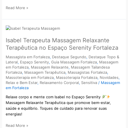
Read More »
Isabel
Terapeuta
Massagem
Isabel Terapeuta Massagem Relaxante
Relaxante
Terapêutica no Espaço Serenity Fortaleza
Terapêutica
no
Massagista em Fortaleza
,
Destaque Segundo
,
Destaque Topo &
Espaço
Lateral
,
Espaço Serenity
,
Guia Massagem Fortaleza
,
Massagem
em Fortaleza
,
Massagem Relaxante
,
Massagem Tailandesa
Serenity
Fortaleza
,
Massagem Terapêutica
,
Massagistas Fortaleza
,
Fortaleza
Massoterapia em Fortaleza
,
Massoterapia Fortaleza
,
Novidades
,
Relax e Bem Estar
,
Relaxamento Corporal
,
Sensitiva
/
Massagem
em Fortaleza
Relaxe corpo e mente com Isabel no Espaço Serenity
Massagem Relaxante Terapêutica que promove bem-estar,
saúde e equilíbrio. Toques de cuidado para renovar suas
energias!
Read More »