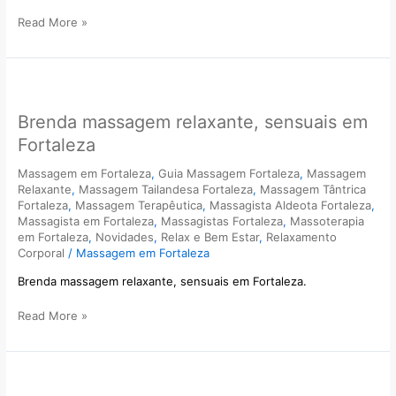
Read More »
Brenda
massagem
Brenda massagem relaxante, sensuais em
relaxante,
sensuais
Fortaleza
em
Fortaleza
Massagem em Fortaleza
,
Guia Massagem Fortaleza
,
Massagem
Relaxante
,
Massagem Tailandesa Fortaleza
,
Massagem Tântrica
Fortaleza
,
Massagem Terapêutica
,
Massagista Aldeota Fortaleza
,
Massagista em Fortaleza
,
Massagistas Fortaleza
,
Massoterapia
em Fortaleza
,
Novidades
,
Relax e Bem Estar
,
Relaxamento
Corporal
/
Massagem em Fortaleza
Brenda massagem relaxante, sensuais em Fortaleza.
Read More »
Bruna
Massagem