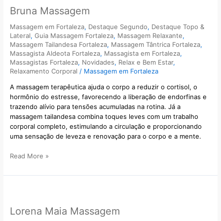
Bruna Massagem
Massagem em Fortaleza
,
Destaque Segundo
,
Destaque Topo &
Lateral
,
Guia Massagem Fortaleza
,
Massagem Relaxante
,
Massagem Tailandesa Fortaleza
,
Massagem Tântrica Fortaleza
,
Massagista Aldeota Fortaleza
,
Massagista em Fortaleza
,
Massagistas Fortaleza
,
Novidades
,
Relax e Bem Estar
,
Relaxamento Corporal
/
Massagem em Fortaleza
A massagem terapêutica ajuda o corpo a reduzir o cortisol, o
hormônio do estresse, favorecendo a liberação de endorfinas e
trazendo alívio para tensões acumuladas na rotina. Já a
massagem tailandesa combina toques leves com um trabalho
corporal completo, estimulando a circulação e proporcionando
uma sensação de leveza e renovação para o corpo e a mente.
Read More »
Lorena
Maia
Lorena Maia Massagem
Massagem