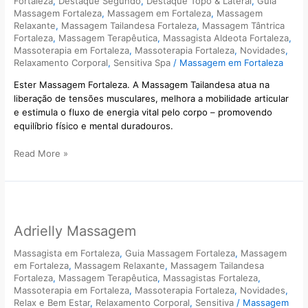
Fortaleza
,
Destaque Segundo
,
Destaque Topo & Lateral
,
Guia
Massagem Fortaleza
,
Massagem em Fortaleza
,
Massagem
Relaxante
,
Massagem Tailandesa Fortaleza
,
Massagem Tântrica
Fortaleza
,
Massagem Terapêutica
,
Massagista Aldeota Fortaleza
,
Massoterapia em Fortaleza
,
Massoterapia Fortaleza
,
Novidades
,
Relaxamento Corporal
,
Sensitiva Spa
/
Massagem em Fortaleza
Ester Massagem Fortaleza. A Massagem Tailandesa atua na
liberação de tensões musculares, melhora a mobilidade articular
e estimula o fluxo de energia vital pelo corpo – promovendo
equilíbrio físico e mental duradouros.
Read More »
Adrielly
Massagem
Adrielly Massagem
Massagista em Fortaleza
,
Guia Massagem Fortaleza
,
Massagem
em Fortaleza
,
Massagem Relaxante
,
Massagem Tailandesa
Fortaleza
,
Massagem Terapêutica
,
Massagistas Fortaleza
,
Massoterapia em Fortaleza
,
Massoterapia Fortaleza
,
Novidades
,
Relax e Bem Estar
,
Relaxamento Corporal
,
Sensitiva
/
Massagem