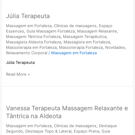
Júlia
Terapeuta
Júlia Terapeuta
Massagem em Fortaleza
,
Clínicas de massagens
,
Espaço
Essences
,
Guia Massagem Fortaleza
,
Massagem Relaxante
,
Massagem Tântrica Fortaleza
,
Massagem Terapêutica
,
Massagista Aldeota Fortaleza
,
Massagista em Fortaleza
,
Massoterapia em Fortaleza
,
Massoterapia Fortaleza
,
Novidades
,
Relaxamento Corporal
/
Massagem em Fortaleza
Júlia Terapeuta
Read More »
Vanessa
Terapeuta
Vanessa Terapeuta Massagem Relaxante e
Massagem
Relaxante
Tântrica na Aldeota
e
Tântrica
Massagem em Fortaleza
,
Clínicas de massagens
,
Destaque
Segundo
,
Destaque Topo & Lateral
,
Espaço Prana
,
Guia
na