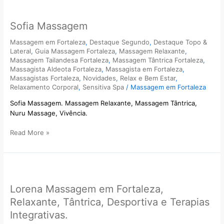
Sofia
Massagem
Sofia Massagem
Massagem em Fortaleza
,
Destaque Segundo
,
Destaque Topo &
Lateral
,
Guia Massagem Fortaleza
,
Massagem Relaxante
,
Massagem Tailandesa Fortaleza
,
Massagem Tântrica Fortaleza
,
Massagista Aldeota Fortaleza
,
Massagista em Fortaleza
,
Massagistas Fortaleza
,
Novidades
,
Relax e Bem Estar
,
Relaxamento Corporal
,
Sensitiva Spa
/
Massagem em Fortaleza
Sofia Massagem. Massagem Relaxante, Massagem Tântrica,
Nuru Massage, Vivência.
Read More »
Lorena
Massagem
Lorena Massagem em Fortaleza,
em
Fortaleza,
Relaxante, Tântrica, Desportiva e Terapias
Relaxante,
Integrativas.
Tântrica,