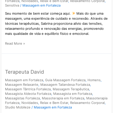
Fortaleza
,
Novidades
,
Relax e Bem Estar
,
Relaxamento Corporal
,
Sensitiva
/
Massagem em Fortaleza
Seu momento de bem estar começa aqui.
Mais do que uma
massagem, uma experiência de cuidado e reconexão. Através de
técnicas terapêuticas, Sabrina proporciona alívio das tensões,
relaxamento profundo e renovação das energias, promovendo
mais qualidade de vida e equilíbrio físico e emocional.
Read More »
Terapeuta
David
Terapeuta David
Massagem em Fortaleza
,
Guia Massagem Fortaleza
,
Homens
,
Massagem Relaxante
,
Massagem Tailandesa Fortaleza
,
Massagem Tântrica Fortaleza
,
Massagem Terapêutica
,
Massagista Aldeota Fortaleza
,
Massagista em Fortaleza
,
Massagistas Fortaleza
,
Massoterapia em Fortaleza
,
Massoterapia
Fortaleza
,
Novidades
,
Relax e Bem Estar
,
Relaxamento Corporal
,
Studio Mobileze
/
Massagem em Fortaleza