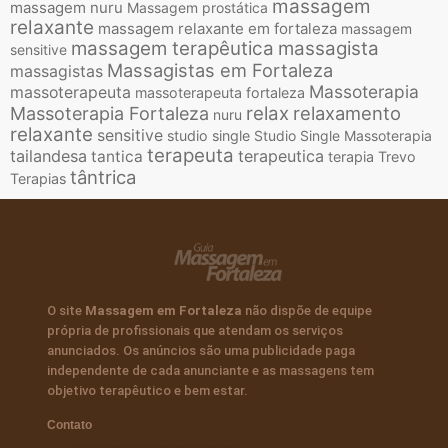
massagem
massagem nuru
Massagem prostática
relaxante
massagem relaxante em fortaleza
massagem
massagem terapêutica
massagista
sensitive
Massagistas em Fortaleza
massagistas
Massoterapia
massoterapeuta
massoterapeuta fortaleza
relax
relaxamento
Massoterapia Fortaleza
nuru
relaxante
sensitive
studio single
Studio Single Massoterapia
terapeuta
tailandesa
terapeutica
tantica
terapia
Trevo
tântrica
Terapias
O site
Massagem em Fortaleza
não dispõe de equipe
própria de profissionais que atendam os serviços
anunciados. Os anúncios são uma publicidade paga
independente de cada anunciante e as massagens tem
objetivo terapêutico e bem estar.
Contato