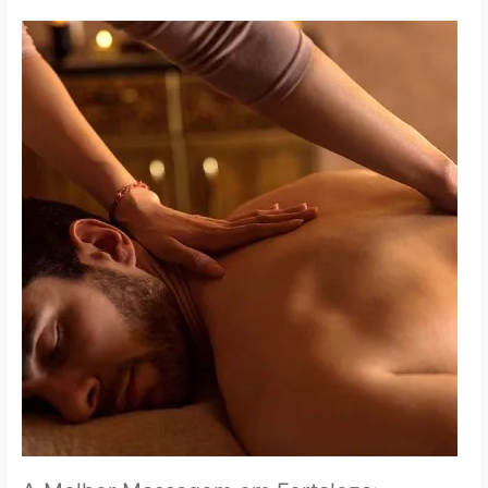
A
Melhor
Massagem
em
Fortaleza:
Benefícios,
Onde
Fazer
e
Como
Escolher