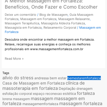
A Melhor Massagem em Fortaleza:
Benefícios, Onde Fazer e Como Escolher
Deixe um comentário
/
Blog de Massagem
,
Guia Massagem
Fortaleza
,
Massagem em Fortaleza
,
Massagem Relaxante
,
Massagem Terapêutica
,
Massagista Aldeota Fortaleza
,
Massagista em Fortaleza
,
Relaxamento Corporal
/
Massagem em
Fortaleza
Descubra onde encontrar a melhor massagem em Fortaleza.
Relaxe, recarregue suas energias e conheça os melhores
profissionais em www.massagememfortaleza.com.br
Read More »
Tags
alívio do stress
andressa
bem estar
bemestaremfortaleza
clínica de
Casa de Massagem em Fortaleza
massoterapia em fortaleza
Depilação
drenagem
fortaleza
esfoliação corporal
espaço reconexao
estética
massagem
massagem em
lorena
masasgem
fortaleza
massagem fortaleza
massagememfortaleza