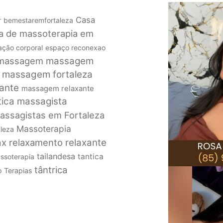
Casa
r
bemestaremfortaleza
ca de massoterapia em
iação corporal
espaço reconexao
massagem
massagem
massagem fortaleza
ante
massagem relaxante
ica
massagista
assagistas em Fortaleza
Massoterapia
leza
ax
relaxamento
relaxante
tailandesa
tantica
assoterapia
tântrica
o Terapias