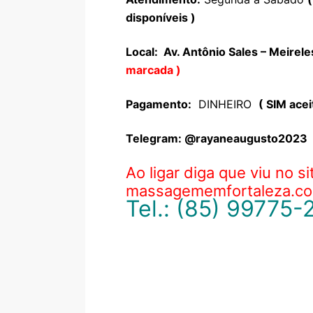
disponíveis )
Local: Av. Antônio Sales – Meirel
marcada )
Pagamento:
DINHEIRO
( SIM acei
Telegram: @rayaneaugusto2023
Ao ligar diga que viu no si
massagememfortaleza.co
Tel.: (85) 99775