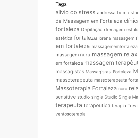
Tags
alívio do stress
andressa
bem esta
clíni
de Massagem em Fortaleza
fortaleza
Depilação
drenagem
esfol
fortaleza
estética
lorena
masasgem
em fortaleza
massagememfortaleza
massagem relax
massagem nuru
massagem terapêut
em fortaleza
M
massagistas
Massagistas. Fortaleza
massoterapeuta
massoterapeuta forta
rel
Massoterapia Fortaleza
nuru
sensitive
studio single
Studio Single M
terapeuta
terapeutica
terapia
Trev
ventosoterapia