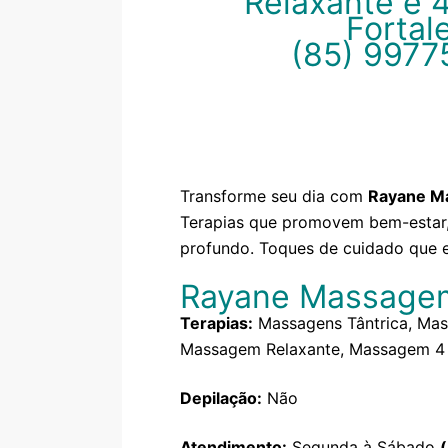
Relaxante e 
Fortal
(85) 9977
Transforme seu dia com
Rayane M
Terapias que promovem bem-estar,
profundo. Toques de cuidado que e
Rayane Massage
Terapias:
Massagens Tântrica, Mas
Massagem Relaxante, Massagem 4
Depilação:
Não
Atendimento:
Segunda à Sábado
(