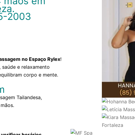
4 mãos em
eza.
5-2003
assagem no Espaço Rylex
!
 saúde e relaxamento
quilibram corpo e mente.
m
sagem Tailandesa,
 mãos.
 verificar horários