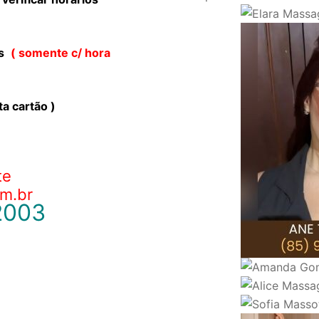
es
( somente c/ hora
ta cartão )
te
m.br
-2003