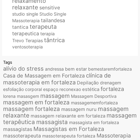
relaxamento
relaxante
sensitive
studio single
Studio Single
tailandesa
Massoterapia
terapeuta
tantica
terapeutica
terapia
tântrica
Trevo Terapias
ventosoterapia
Tags
alívio do stress
andressa
bem estar
bemestaremfortaleza
clínica de
Casa de Massagem em Fortaleza
massoterapia em fortaleza
Depilação
drenagem
fortaleza
esfoliação corporal
espaço reconexao
estética
massagem
lorena
masasgem
Massagem Desportiva
massagem em fortaleza
massagememfortaleza
massagem fortaleza
massagem
massagem nuru
relaxante
massagem
massagem relaxante em fortaleza
terapêutica
massagista
massagista em fortaleza
Massagistas em Fortaleza
massagistas
Massoterapia
massoterapeuta
massoterapeuta fortaleza