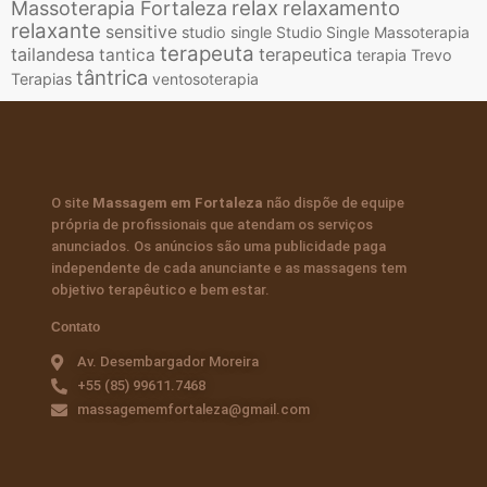
relax
relaxamento
Massoterapia Fortaleza
relaxante
sensitive
studio single
Studio Single Massoterapia
terapeuta
tailandesa
terapeutica
tantica
terapia
Trevo
tântrica
Terapias
ventosoterapia
O site
Massagem em Fortaleza
não dispõe de equipe
própria de profissionais que atendam os serviços
anunciados. Os anúncios são uma publicidade paga
independente de cada anunciante e as massagens tem
objetivo terapêutico e bem estar.
Contato
Av. Desembargador Moreira
+55 (85) 99611.7468
massagememfortaleza@gmail.com