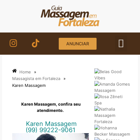
Ir
para
o
conteúdo
ANUNCIAR
STORI
TERM
Home
»
Massagista em Fortaleza
»
Karen Massagem
Karen Massagem, confira seu
atendimento.
Karen Massagem
(99) 99222-9061