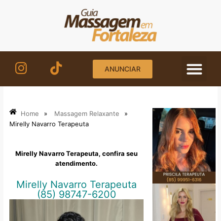
Ir
para
o
conteúdo
ANUNCIAR
Home
»
Massagem Relaxante
»
Mirelly Navarro Terapeuta
Mirelly Navarro Terapeuta, confira seu
atendimento.
Mirelly Navarro Terapeuta
(85) 98747-6200