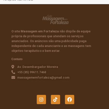
O site
Massagem em Fortaleza
não dispõe de equipe
própria de profissionais que atendam os serviços
anunciados. Os anúncios são uma publicidade paga
independente de cada anunciante e as massagens tem
objetivo terapêutico e bem estar.
Contato
Av. Desembargador Moreira
+55 (85) 99611.7468
massagememfortaleza@gmail.com
I
T
F
n
i
a
s
k
c