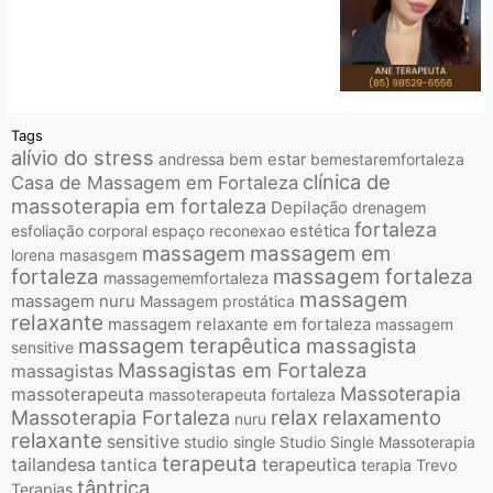
Tags
alívio do stress
andressa
bem estar
bemestaremfortaleza
clínica de
Casa de Massagem em Fortaleza
massoterapia em fortaleza
Depilação
drenagem
fortaleza
esfoliação corporal
espaço reconexao
estética
massagem
massagem em
lorena
masasgem
fortaleza
massagem fortaleza
massagememfortaleza
massagem
massagem nuru
Massagem prostática
relaxante
massagem relaxante em fortaleza
massagem
massagem terapêutica
massagista
sensitive
Massagistas em Fortaleza
massagistas
Massoterapia
massoterapeuta
massoterapeuta fortaleza
relax
relaxamento
Massoterapia Fortaleza
nuru
relaxante
sensitive
studio single
Studio Single Massoterapia
terapeuta
tailandesa
terapeutica
tantica
terapia
Trevo
tântrica
Terapias