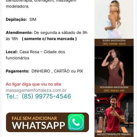
bambuterapia, drenagem, massagem
modeladora.
Depilação:
SIM
Atendimento:
De segunda a sábado de 9h
às 18h
( somente c/ hora marcada )
Local:
Casa Rosa – Cidade dos
funcionários
Pagamento:
DINHEIRO , CARTÃO ou PIX
Ao ligar diga que viu no site
massagememfortaleza.com.br
Tel.: (85) 99775-4546