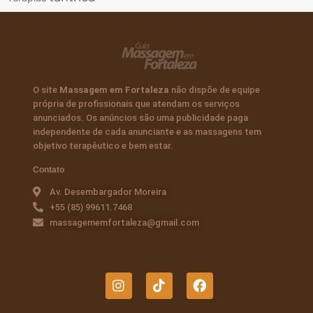
O site
Massagem em Fortaleza
não dispõe de equipe
própria de profissionais que atendam os serviços
anunciados. Os anúncios são uma publicidade paga
independente de cada anunciante e as massagens tem
objetivo terapêutico e bem estar.
Contato
Av. Desembargador Moreira
+55 (85) 99611.7468
massagememfortaleza@gmail.com
I
T
F
n
i
a
s
k
c