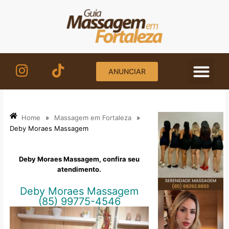
Ir
para
o
conteúdo
ANUNCIAR
Home
»
Massagem em Fortaleza
»
Deby Moraes Massagem
Deby Moraes Massagem, confira seu
atendimento.
Deby Moraes Massagem
(85) 99775-4546