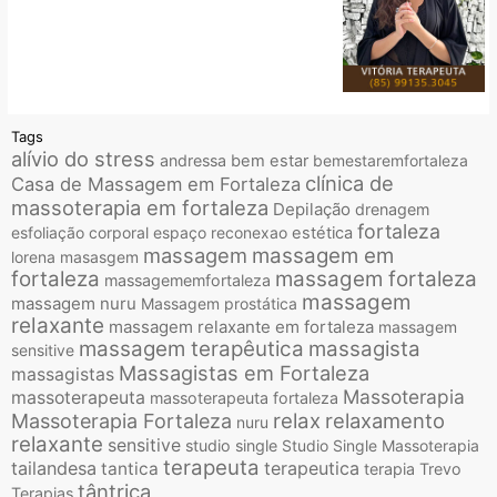
Tags
alívio do stress
andressa
bem estar
bemestaremfortaleza
clínica de
Casa de Massagem em Fortaleza
massoterapia em fortaleza
Depilação
drenagem
fortaleza
esfoliação corporal
espaço reconexao
estética
massagem
massagem em
lorena
masasgem
fortaleza
massagem fortaleza
massagememfortaleza
massagem
massagem nuru
Massagem prostática
relaxante
massagem relaxante em fortaleza
massagem
massagem terapêutica
massagista
sensitive
Massagistas em Fortaleza
massagistas
Massoterapia
massoterapeuta
massoterapeuta fortaleza
relax
relaxamento
Massoterapia Fortaleza
nuru
relaxante
sensitive
studio single
Studio Single Massoterapia
terapeuta
tailandesa
terapeutica
tantica
terapia
Trevo
tântrica
Terapias