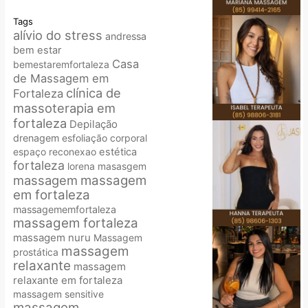
Tags
alívio do stress
andressa
bem estar
Casa
bemestaremfortaleza
de Massagem em
clínica de
Fortaleza
massoterapia em
fortaleza
Depilação
drenagem
esfoliação corporal
espaço reconexao
estética
fortaleza
lorena
masasgem
massagem
massagem
em fortaleza
massagememfortaleza
massagem fortaleza
massagem nuru
Massagem
massagem
prostática
relaxante
massagem
relaxante em fortaleza
massagem sensitive
massagem