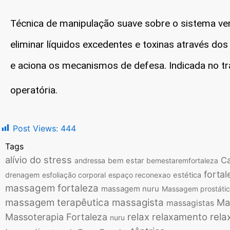
Técnica de manipulação suave sobre o sistema ven
eliminar líquidos excedentes e toxinas através dos
e aciona os mecanismos de defesa. Indicada no tr
operatória.
Post Views:
444
Tags
alívio do stress
Ca
andressa
bem estar
bemestaremfortaleza
fortal
drenagem
esfoliação corporal
espaço reconexao
estética
massagem fortaleza
massagem nuru
Massagem prostáti
massagem terapêutica
massagista
Ma
massagistas
relax
relaxamento
rela
Massoterapia Fortaleza
nuru