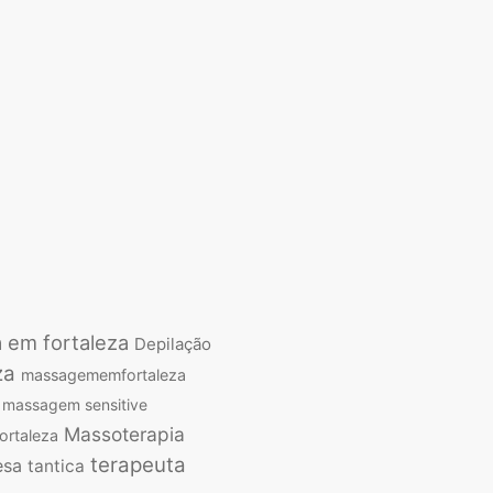
a em fortaleza
Depilação
za
massagememfortaleza
massagem sensitive
Massoterapia
ortaleza
terapeuta
esa
tantica