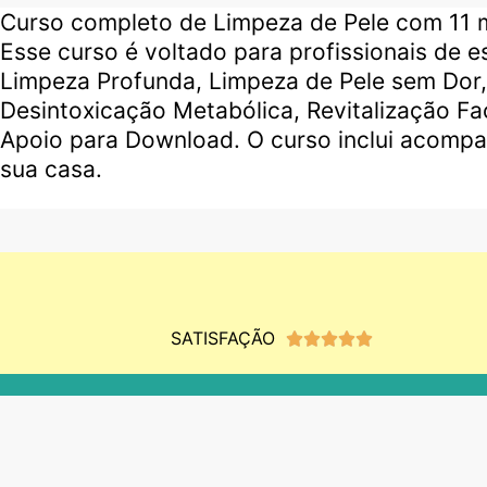
Curso completo de Limpeza de Pele com 11 mó
Esse curso é voltado para profissionais de e
Limpeza Profunda, Limpeza de Pele sem Dor, 
Desintoxicação Metabólica, Revitalização Fa
Apoio para Download. O curso inclui acompa
sua casa.
SATISFAÇÃO
Classificado





como
5
de
5