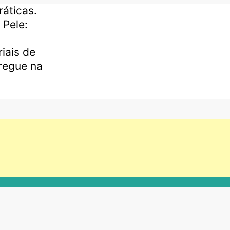
áticas.
 Pele:
iais de
regue na