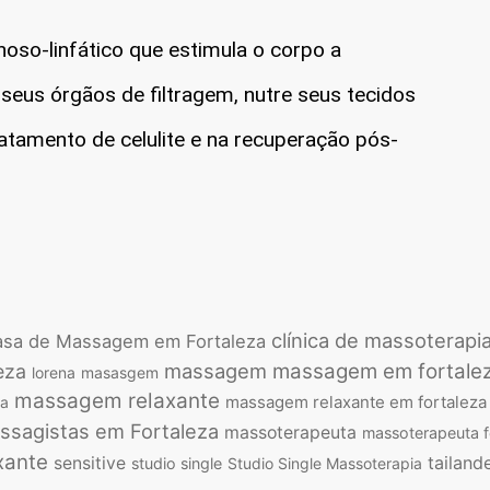
oso-linfático que estimula o corpo a
 seus órgãos de filtragem, nutre seus tecidos
atamento de celulite e na recuperação pós-
clínica de massoterapi
sa de Massagem em Fortaleza
massagem
massagem em fortale
eza
lorena
masasgem
massagem relaxante
massagem relaxante em fortaleza
ca
ssagistas em Fortaleza
massoterapeuta
massoterapeuta f
xante
tailand
sensitive
studio single
Studio Single Massoterapia