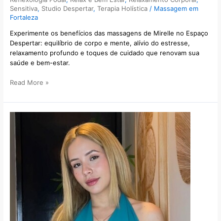
Sensitiva
,
Studio Despertar
,
Terapia Holística
/
Massagem em
Fortaleza
Experimente os benefícios das massagens de Mirelle no Espaço
Despertar: equilíbrio de corpo e mente, alívio do estresse,
relaxamento profundo e toques de cuidado que renovam sua
saúde e bem-estar.
Read More »
Mariana
Massagem
Relaxante
|
Tântrica
Espaço
Despertar
no
Cocó
Fortaleza