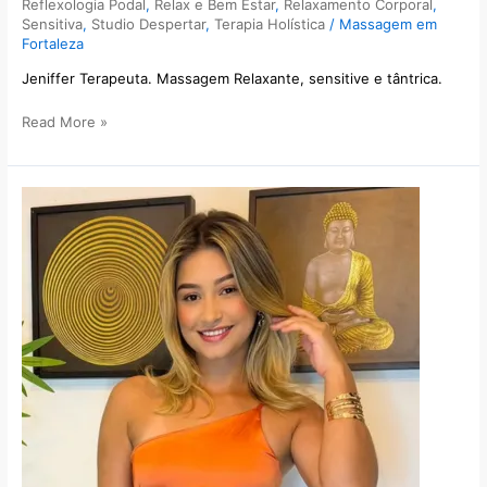
Reflexologia Podal
,
Relax e Bem Estar
,
Relaxamento Corporal
,
Sensitiva
,
Studio Despertar
,
Terapia Holística
/
Massagem em
Fortaleza
Jeniffer Terapeuta. Massagem Relaxante, sensitive e tântrica.
Read More »
Laura
Terapeuta