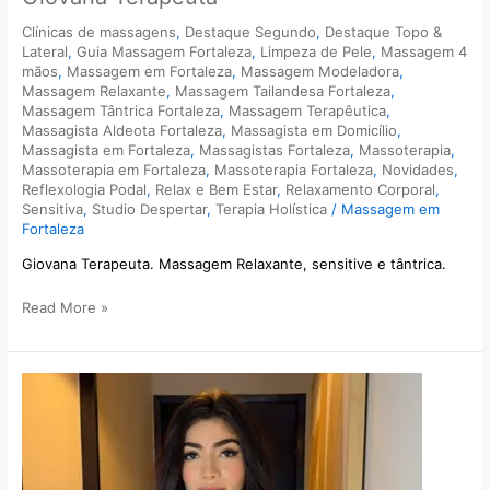
Clínicas de massagens
,
Destaque Segundo
,
Destaque Topo &
Lateral
,
Guia Massagem Fortaleza
,
Limpeza de Pele
,
Massagem 4
mãos
,
Massagem em Fortaleza
,
Massagem Modeladora
,
Massagem Relaxante
,
Massagem Tailandesa Fortaleza
,
Massagem Tântrica Fortaleza
,
Massagem Terapêutica
,
Massagista Aldeota Fortaleza
,
Massagista em Domicílio
,
Massagista em Fortaleza
,
Massagistas Fortaleza
,
Massoterapia
,
Massoterapia em Fortaleza
,
Massoterapia Fortaleza
,
Novidades
,
Reflexologia Podal
,
Relax e Bem Estar
,
Relaxamento Corporal
,
Sensitiva
,
Studio Despertar
,
Terapia Holística
/
Massagem em
Fortaleza
Giovana Terapeuta. Massagem Relaxante, sensitive e tântrica.
Read More »
Giselle
Massagem
Relaxante
e
Tântrica