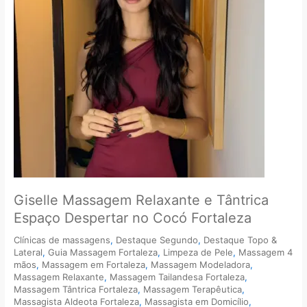
Espaço
Despertar
no
Cocó
Fortaleza
Giselle Massagem Relaxante e Tântrica
Espaço Despertar no Cocó Fortaleza
Clínicas de massagens
,
Destaque Segundo
,
Destaque Topo &
Lateral
,
Guia Massagem Fortaleza
,
Limpeza de Pele
,
Massagem 4
mãos
,
Massagem em Fortaleza
,
Massagem Modeladora
,
Massagem Relaxante
,
Massagem Tailandesa Fortaleza
,
Massagem Tântrica Fortaleza
,
Massagem Terapêutica
,
Massagista Aldeota Fortaleza
,
Massagista em Domicílio
,