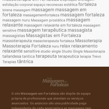
fortaleza
esfoliação corporal
espaço reconexao
estética
massagem
massagem em
lorena
masasgem
fortaleza
massagem fortaleza
massagememfortaleza
massagem
massagem nuru
Massagem prostática
relaxante
massagem relaxante em fortaleza
massagem
massagem terapêutica
massagista
sensitive
Massagistas em Fortaleza
massagistas
Massoterapia
massoterapeuta
massoterapeuta fortaleza
relax
relaxamento
Massoterapia Fortaleza
nuru
relaxante
sensitive
studio single
Studio Single Massoterapia
terapeuta
tailandesa
terapeutica
tantica
terapia
Trevo
tântrica
Terapias
O site
Massagem em Fortaleza
não dispõe de equipe
própria de profissionais que atendam os serviços
anunciados. Os anúncios são uma publicidade paga
independente de cada anunciante e as massagens tem