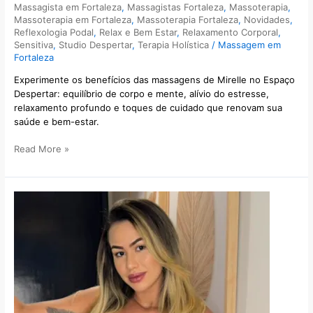
Massagista em Fortaleza
,
Massagistas Fortaleza
,
Massoterapia
,
Massoterapia em Fortaleza
,
Massoterapia Fortaleza
,
Novidades
,
Reflexologia Podal
,
Relax e Bem Estar
,
Relaxamento Corporal
,
Sensitiva
,
Studio Despertar
,
Terapia Holística
/
Massagem em
Fortaleza
Experimente os benefícios das massagens de Mirelle no Espaço
Despertar: equilíbrio de corpo e mente, alívio do estresse,
relaxamento profundo e toques de cuidado que renovam sua
saúde e bem-estar.
Read More »
Jayana
Terapeuta
Massagem
Relaxante
e
Tântrica
Espaço
Despertar
no