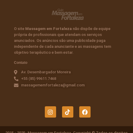
O site
Massagem em Fortaleza
não dispõe de equipe
própria de profissionais que atendam os serviços
anunciados. Os anúncios são uma publicidade paga
independente de cada anunciante e as massagens tem
objetivo terapêutico e bem estar.
Contato
Av. Desembargador Moreira
+55 (85) 99611.7468
massagememfortaleza@gmail.com
I
T
F
n
i
a
s
k
c
t
t
e
a
o
b
2015 - 2025- Massagem em Fortaleza. Copyright © Todos os direitos