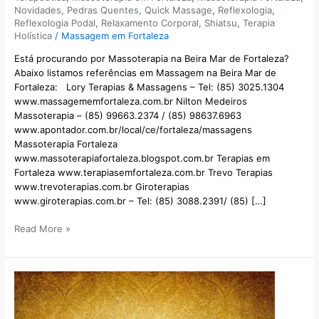
Novidades
,
Pedras Quentes
,
Quick Massage
,
Reflexologia
,
Reflexologia Podal
,
Relaxamento Corporal
,
Shiatsu
,
Terapia
Holística
/
Massagem em Fortaleza
Está procurando por Massoterapia na Beira Mar de Fortaleza?
Abaixo listamos referências em Massagem na Beira Mar de
Fortaleza: Lory Terapias & Massagens – Tel: (85) 3025.1304
www.massagememfortaleza.com.br Nilton Medeiros
Massoterapia – (85) 99663.2374 / (85) 98637.6963
www.apontador.com.br/local/ce/fortaleza/massagens
Massoterapia Fortaleza
www.massoterapiafortaleza.blogspot.com.br Terapias em
Fortaleza www.terapiasemfortaleza.com.br Trevo Terapias
www.trevoterapias.com.br Giroterapias
www.giroterapias.com.br – Tel: (85) 3088.2391/ (85) […]
Read More »
Massagista
Aldeota
Fortaleza