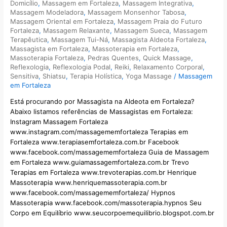
Domicílio
,
Massagem em Fortaleza
,
Massagem Integrativa
,
Massagem Modeladora
,
Massagem Monsenhor Tabosa
,
Massagem Oriental em Fortaleza
,
Massagem Praia do Futuro
Fortaleza
,
Massagem Relaxante
,
Massagem Sueca
,
Massagem
Terapêutica
,
Massagem Tui-Ná
,
Massagista Aldeota Fortaleza
,
Massagista em Fortaleza
,
Massoterapia em Fortaleza
,
Massoterapia Fortaleza
,
Pedras Quentes
,
Quick Massage
,
Reflexologia
,
Reflexologia Podal
,
Reiki
,
Relaxamento Corporal
,
Sensitiva
,
Shiatsu
,
Terapia Holística
,
Yoga Massage
/
Massagem
em Fortaleza
Está procurando por Massagista na Aldeota em Fortaleza?
Abaixo listamos referências de Massagistas em Fortaleza:
Instagram Massagem Fortaleza
www.instagram.com/massagememfortaleza Terapias em
Fortaleza www.terapiasemfortaleza.com.br Facebook
www.facebook.com/massagememfortaleza Guia de Massagem
em Fortaleza www.guiamassagemfortaleza.com.br Trevo
Terapias em Fortaleza www.trevoterapias.com.br Henrique
Massoterapia www.henriquemassoterapia.com.br
www.facebook.com/massagememfortaleza/ Hypnos
Massoterapia www.facebook.com/massoterapia.hypnos Seu
Corpo em Equilíbrio www.seucorpoemequilibrio.blogspot.com.br