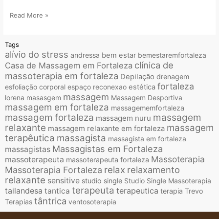
Read More »
Tags
alívio do stress
andressa
bem estar
bemestaremfortaleza
clínica de
Casa de Massagem em Fortaleza
massoterapia em fortaleza
Depilação
drenagem
fortaleza
esfoliação corporal
espaço reconexao
estética
massagem
lorena
masasgem
Massagem Desportiva
massagem em fortaleza
massagememfortaleza
massagem fortaleza
massagem
massagem nuru
relaxante
massagem
massagem relaxante em fortaleza
terapêutica
massagista
massagista em fortaleza
Massagistas em Fortaleza
massagistas
Massoterapia
massoterapeuta
massoterapeuta fortaleza
relax
relaxamento
Massoterapia Fortaleza
relaxante
sensitive
studio single
Studio Single Massoterapia
terapeuta
tailandesa
terapeutica
tantica
terapia
Trevo
tântrica
Terapias
ventosoterapia