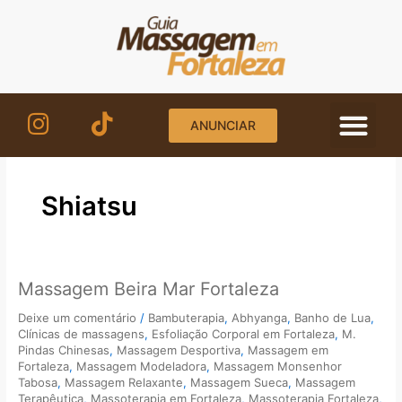
Ir
para
o
conteúdo
ANUNCIAR
Shiatsu
Massagem
Massagem Beira Mar Fortaleza
Beira
Deixe um comentário
/
Bambuterapia
,
Abhyanga
,
Banho de Lua
,
Mar
Clínicas de massagens
,
Esfoliação Corporal em Fortaleza
,
M.
Fortaleza
Pindas Chinesas
,
Massagem Desportiva
,
Massagem em
Fortaleza
,
Massagem Modeladora
,
Massagem Monsenhor
Tabosa
,
Massagem Relaxante
,
Massagem Sueca
,
Massagem
Terapêutica
,
Massoterapia em Fortaleza
,
Massoterapia Fortaleza
,