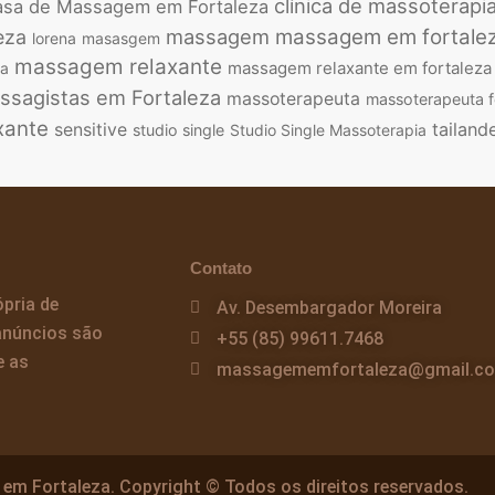
clínica de massoterapi
sa de Massagem em Fortaleza
massagem
massagem em fortale
eza
lorena
masasgem
massagem relaxante
massagem relaxante em fortaleza
ca
ssagistas em Fortaleza
massoterapeuta
massoterapeuta f
xante
tailand
sensitive
studio single
Studio Single Massoterapia
Contato
pria de
Av. Desembargador Moreira
anúncios são
+55 (85) 99611.7468
e as
massagememfortaleza@gmail.c
em Fortaleza. Copyright © Todos os direitos reservados.