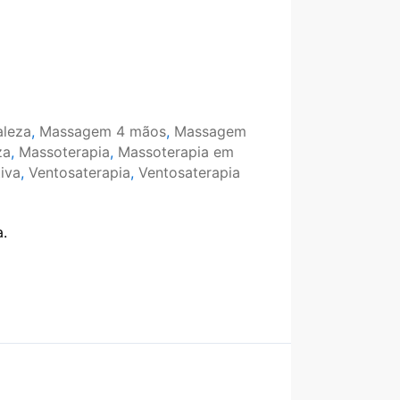
aleza
,
Massagem 4 mãos
,
Massagem
za
,
Massoterapia
,
Massoterapia em
tiva
,
Ventosaterapia
,
Ventosaterapia
.