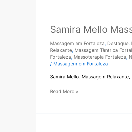
Samira
Mello
Samira Mello Ma
Massagem
Massagem em Fortaleza
,
Destaque
,
Relaxante
,
Massagem Tântrica Forta
Fortaleza
,
Massoterapia Fortaleza
,
N
/
Massagem em Fortaleza
Samira Mello. Massagem Relaxante, 
Read More »
Clarice