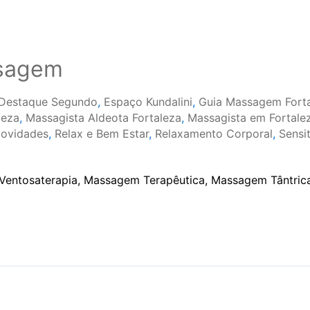
ssagem
Destaque Segundo
,
Espaço Kundalini
,
Guia Massagem Fort
leza
,
Massagista Aldeota Fortaleza
,
Massagista em Fortale
ovidades
,
Relax e Bem Estar
,
Relaxamento Corporal
,
Sensi
Ventosaterapia, Massagem Terapêutica, Massagem Tântrica