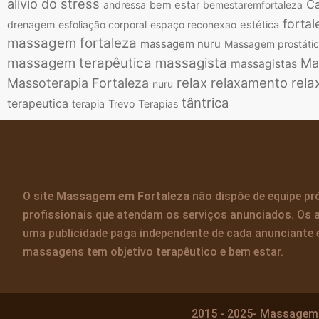
alívio do stress
Ca
andressa
bem estar
bemestaremfortaleza
fortal
drenagem
esfoliação corporal
espaço reconexao
estética
massagem fortaleza
massagem nuru
Massagem prostáti
massagem terapêutica
massagista
Ma
massagistas
relax
relaxamento
rela
Massoterapia Fortaleza
nuru
tântrica
terapeutica
terapia
Trevo Terapias
O site
Massagem em Fortaleza
não dispõe de equipe pró
profissionais que atendam os serviços anunciados. Os 
uma publicidade paga independente de cada anunciante 
massagens tem objetivo terapêutico e bem estar.
2015 - 2025- Massagem 