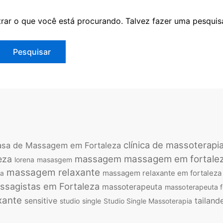
ar o que você está procurando. Talvez fazer uma pesquisa
clínica de massoterapi
sa de Massagem em Fortaleza
massagem
massagem em fortale
eza
lorena
masasgem
massagem relaxante
massagem relaxante em fortaleza
ca
ssagistas em Fortaleza
massoterapeuta
massoterapeuta f
xante
tailand
sensitive
studio single
Studio Single Massoterapia