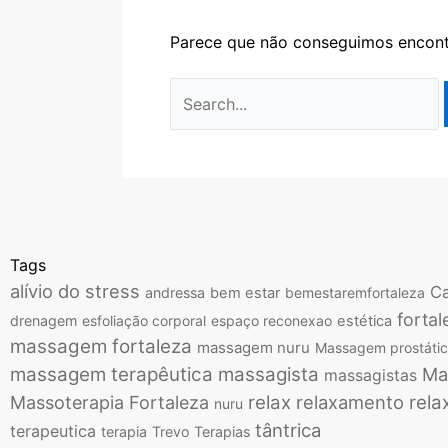
Parece que não conseguimos encontr
Tags
alívio do stress
Ca
andressa
bem estar
bemestaremfortaleza
fortal
drenagem
esfoliação corporal
espaço reconexao
estética
massagem fortaleza
massagem nuru
Massagem prostáti
massagem terapêutica
massagista
Ma
massagistas
relax
relaxamento
rela
Massoterapia Fortaleza
nuru
tântrica
terapeutica
terapia
Trevo Terapias