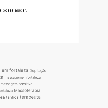
 possa ajudar.
a em fortaleza
Depilação
za
massagememfortaleza
massagem sensitive
Massoterapia
ortaleza
terapeuta
esa
tantica