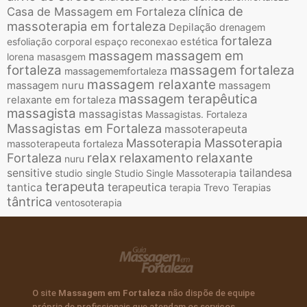
clínica de
Casa de Massagem em Fortaleza
massoterapia em fortaleza
Depilação
drenagem
fortaleza
esfoliação corporal
espaço reconexao
estética
massagem
massagem em
lorena
masasgem
fortaleza
massagem fortaleza
massagememfortaleza
massagem relaxante
massagem nuru
massagem
massagem terapêutica
relaxante em fortaleza
massagista
massagistas
Massagistas. Fortaleza
Massagistas em Fortaleza
massoterapeuta
Massoterapia
Massoterapia
massoterapeuta fortaleza
relax
relaxamento
relaxante
Fortaleza
nuru
tailandesa
sensitive
studio single
Studio Single Massoterapia
terapeuta
terapeutica
tantica
terapia
Trevo Terapias
tântrica
ventosoterapia
O site
Massagem em Fortaleza
não dispõe de equipe
própria de profissionais que atendam os serviços