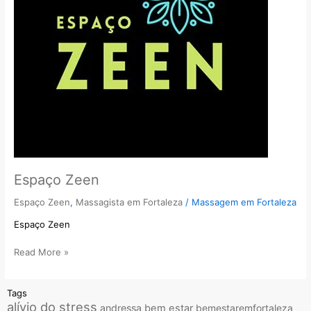
Espaço Zeen
Espaço Zeen
,
Massagista em Fortaleza
/
Massagem em Fortaleza
Espaço Zeen
Read More »
Tags
alívio do stress
andressa
bem estar
bemestaremfortaleza