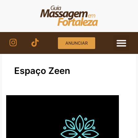
Ir
para
o
conteúdo
ANUNCIAR
Espaço Zeen
Espaço
Zeen