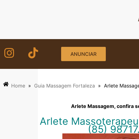
Ir
para
o
conteúdo
ANUNCIAR
Home
»
Guia Massagem Fortaleza
»
Arlete Massa
Arlete Massagem, confira s
Arlete Massoterapeut
(85)
98717