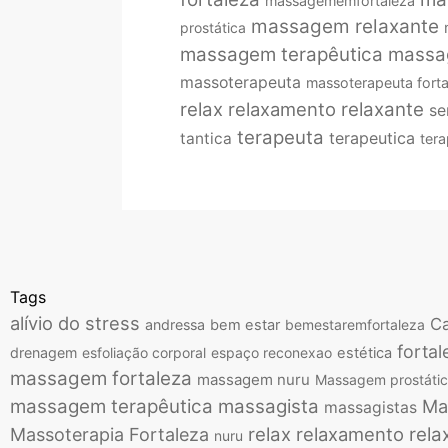
massagememfortaleza
massagem relaxante
prostática
massagem terapêutica
massa
massoterapeuta
massoterapeuta forta
relax
relaxamento
relaxante
se
terapeuta
terapeutica
tantica
tera
Tags
alívio do stress
Ca
andressa
bem estar
bemestaremfortaleza
fortal
drenagem
esfoliação corporal
espaço reconexao
estética
massagem fortaleza
massagem nuru
Massagem prostáti
massagem terapêutica
massagista
Ma
massagistas
relax
relaxamento
rela
Massoterapia Fortaleza
nuru