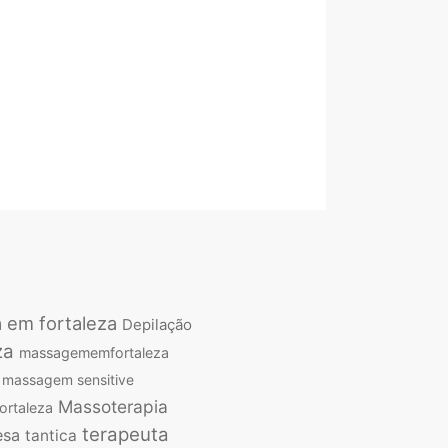
a em fortaleza
Depilação
za
massagememfortaleza
massagem sensitive
Massoterapia
ortaleza
terapeuta
esa
tantica