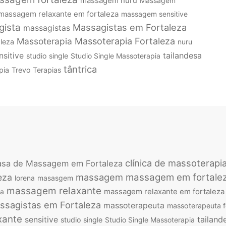
massagem nuru
Massagem
massagem relaxante em fortaleza
massagem sensitive
gista
Massagistas em Fortaleza
massagistas
Massoterapia
Massoterapia Fortaleza
leza
nuru
tailandesa
nsitive
studio single
Studio Single Massoterapia
tântrica
pia
Trevo Terapias
clínica de massoterapi
sa de Massagem em Fortaleza
massagem
massagem em fortale
eza
lorena
masasgem
massagem relaxante
massagem relaxante em fortaleza
ca
ssagistas em Fortaleza
massoterapeuta
massoterapeuta f
xante
tailand
sensitive
studio single
Studio Single Massoterapia