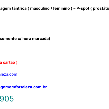
gem tântrica ( masculino / feminino ) – P-spot ( prostáti
(somente c/ hora marcada)
a cartão )
leza.com
ssagememfortaleza.com.br
8905