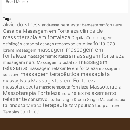
Read More »
Tags
alívio do stress
andressa
bem estar
bemestaremfortaleza
clínica de
Casa de Massagem em Fortaleza
massoterapia em fortaleza
Depilação
drenagem
fortaleza
esfoliação corporal
espaço reconexao
estética
massagem
massagem em
lorena
masasgem
fortaleza
massagem fortaleza
massagememfortaleza
massagem
massagem nuru
Massagem prostática
relaxante
massagem relaxante em fortaleza
massagem
massagem terapêutica
massagista
sensitive
Massagistas em Fortaleza
massagistas
Massoterapia
massoterapeuta
massoterapeuta fortaleza
relax
relaxamento
Massoterapia Fortaleza
nuru
relaxante
sensitive
studio single
Studio Single Massoterapia
terapeuta
tailandesa
terapeutica
tantica
terapia
Trevo
tântrica
Terapias