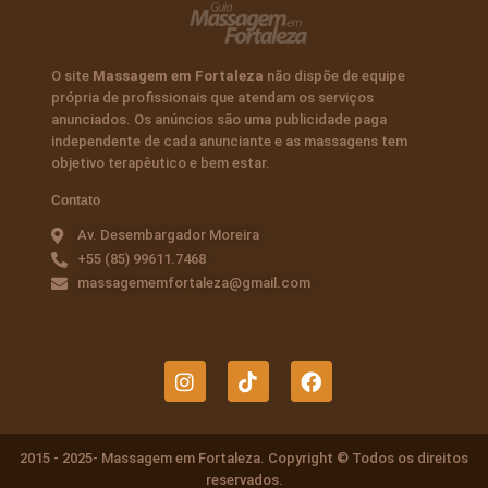
O site
Massagem em Fortaleza
não dispõe de equipe
própria de profissionais que atendam os serviços
anunciados. Os anúncios são uma publicidade paga
independente de cada anunciante e as massagens tem
objetivo terapêutico e bem estar.
Contato
Av. Desembargador Moreira
+55 (85) 99611.7468
massagememfortaleza@gmail.com
I
T
F
n
i
a
s
k
c
t
t
e
a
o
b
2015 - 2025- Massagem em Fortaleza. Copyright © Todos os direitos
g
k
o
reservados.