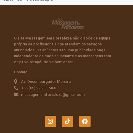
O site
Massagem em Fortaleza
não dispõe de equipe
própria de profissionais que atendam os serviços
anunciados. Os anúncios são uma publicidade paga
independente de cada anunciante e as massagens tem
objetivo terapêutico e bem estar.
Contato
Av. Desembargador Moreira
+55 (85) 99611.7468
massagememfortaleza@gmail.com
I
T
F
n
i
a
s
k
c