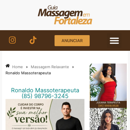
Ir
para
o
conteúdo
ANUNCIAR
Home
»
Massagem Relaxante
»
Ronaldo Massoterapeuta
Ronaldo Massoterapeuta
(85) 98796-3245