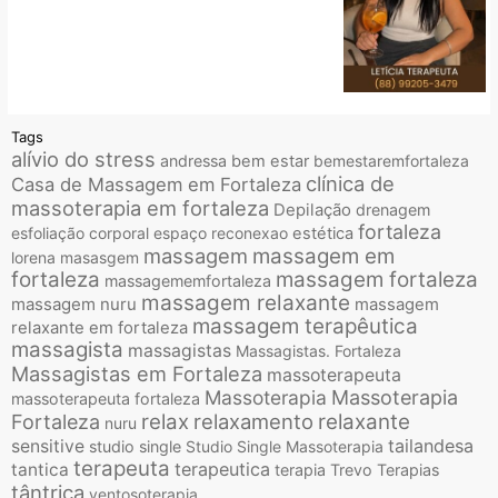
Tags
alívio do stress
andressa
bem estar
bemestaremfortaleza
clínica de
Casa de Massagem em Fortaleza
massoterapia em fortaleza
Depilação
drenagem
fortaleza
esfoliação corporal
espaço reconexao
estética
massagem
massagem em
lorena
masasgem
fortaleza
massagem fortaleza
massagememfortaleza
massagem relaxante
massagem nuru
massagem
massagem terapêutica
relaxante em fortaleza
massagista
massagistas
Massagistas. Fortaleza
Massagistas em Fortaleza
massoterapeuta
Massoterapia
Massoterapia
massoterapeuta fortaleza
relax
relaxamento
relaxante
Fortaleza
nuru
tailandesa
sensitive
studio single
Studio Single Massoterapia
terapeuta
terapeutica
tantica
terapia
Trevo Terapias
tântrica
ventosoterapia