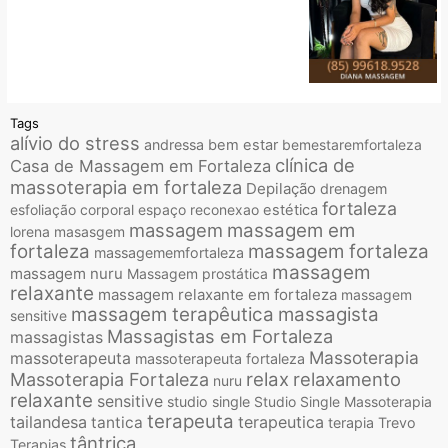
Tags
alívio do stress
andressa
bem estar
bemestaremfortaleza
clínica de
Casa de Massagem em Fortaleza
massoterapia em fortaleza
Depilação
drenagem
fortaleza
esfoliação corporal
espaço reconexao
estética
massagem
massagem em
lorena
masasgem
fortaleza
massagem fortaleza
massagememfortaleza
massagem
massagem nuru
Massagem prostática
relaxante
massagem relaxante em fortaleza
massagem
massagem terapêutica
massagista
sensitive
Massagistas em Fortaleza
massagistas
Massoterapia
massoterapeuta
massoterapeuta fortaleza
relax
relaxamento
Massoterapia Fortaleza
nuru
relaxante
sensitive
studio single
Studio Single Massoterapia
terapeuta
tailandesa
terapeutica
tantica
terapia
Trevo
tântrica
Terapias