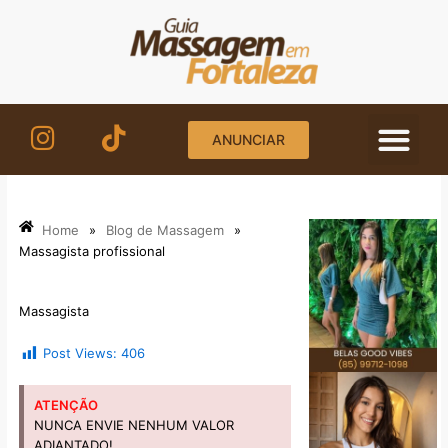
Ir
para
o
conteúdo
ANUNCIAR
Home
»
Blog de Massagem
»
Massagista profissional
Massagista
Post Views:
406
ATENÇÃO
NUNCA ENVIE NENHUM VALOR
ADIANTADO!