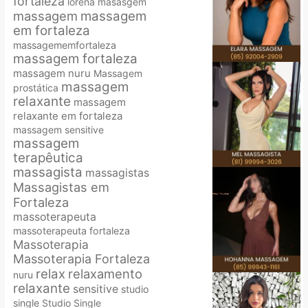
fortaleza
lorena
masasgem
massagem
massagem
em fortaleza
massagememfortaleza
massagem fortaleza
massagem nuru
Massagem
massagem
prostática
relaxante
massagem
relaxante em fortaleza
massagem sensitive
massagem
terapêutica
massagista
massagistas
Massagistas em
Fortaleza
massoterapeuta
massoterapeuta fortaleza
Massoterapia
Massoterapia Fortaleza
relax
relaxamento
nuru
relaxante
sensitive
studio
single
Studio Single