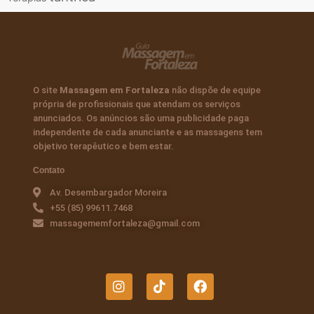
O site
Massagem em Fortaleza
não dispõe de equipe
própria de profissionais que atendam os serviços
anunciados. Os anúncios são uma publicidade paga
independente de cada anunciante e as massagens tem
objetivo terapêutico e bem estar.
Contato
Av. Desembargador Moreira
+55 (85) 99611.7468
massagememfortaleza@gmail.com
I
T
F
n
i
a
s
k
c