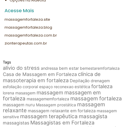
Opções na Aldeota
Acesse Mais
massagemfortaleza.site
massagemfortaleza.blog
massagemfortaleza.com.br
zionterapeutas.com.br
Tags
alívio do stress
andressa
bem estar
bemestaremfortaleza
clínica de
Casa de Massagem em Fortaleza
massoterapia em fortaleza
Depilação
drenagem
fortaleza
esfoliação corporal
espaço reconexao
estética
massagem
massagem em
lorena
masasgem
fortaleza
massagem fortaleza
massagememfortaleza
massagem
massagem nuru
Massagem prostática
relaxante
massagem relaxante em fortaleza
massagem
massagem terapêutica
massagista
sensitive
Massagistas em Fortaleza
massagistas