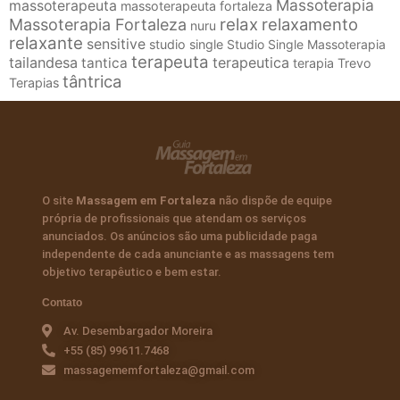
Massoterapia
massoterapeuta
massoterapeuta fortaleza
relax
relaxamento
Massoterapia Fortaleza
nuru
relaxante
sensitive
studio single
Studio Single Massoterapia
terapeuta
tailandesa
terapeutica
tantica
terapia
Trevo
tântrica
Terapias
O site
Massagem em Fortaleza
não dispõe de equipe
própria de profissionais que atendam os serviços
anunciados. Os anúncios são uma publicidade paga
independente de cada anunciante e as massagens tem
objetivo terapêutico e bem estar.
Contato
Av. Desembargador Moreira
+55 (85) 99611.7468
massagememfortaleza@gmail.com