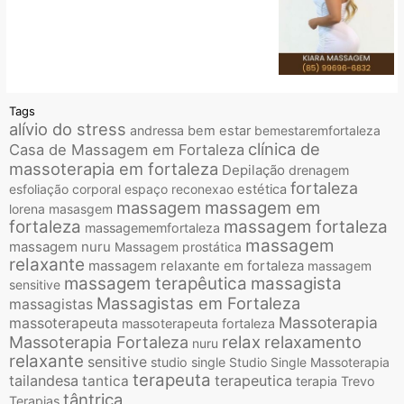
Tags
alívio do stress
andressa
bem estar
bemestaremfortaleza
clínica de
Casa de Massagem em Fortaleza
massoterapia em fortaleza
Depilação
drenagem
fortaleza
esfoliação corporal
espaço reconexao
estética
massagem
massagem em
lorena
masasgem
fortaleza
massagem fortaleza
massagememfortaleza
massagem
massagem nuru
Massagem prostática
relaxante
massagem relaxante em fortaleza
massagem
massagem terapêutica
massagista
sensitive
Massagistas em Fortaleza
massagistas
Massoterapia
massoterapeuta
massoterapeuta fortaleza
relax
relaxamento
Massoterapia Fortaleza
nuru
relaxante
sensitive
studio single
Studio Single Massoterapia
terapeuta
tailandesa
terapeutica
tantica
terapia
Trevo
tântrica
Terapias