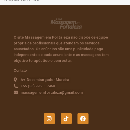
O site
Massagem em Fortaleza
não dispõe de equipe
própria de profissionais que atendam os serviços
anunciados. Os anúncios são uma publicidade paga
independente de cada anunciante e as massagens tem
objetivo terapêutico e bem estar.
Contato
Av. Desembargador Moreira
+55 (85) 99611.7468
massagememfortaleza@gmail.com
I
T
F
n
i
a
s
k
c