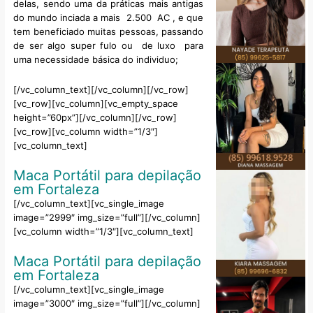
delas, sendo uma da práticas mais antigas
do mundo inciada a mais 2.500 AC , e que
tem beneficiado muitas pessoas, passando
de ser algo super fulo ou de luxo para
uma necessidade básica do individuo;
[/vc_column_text][/vc_column][/vc_row]
[vc_row][vc_column][vc_empty_space
height=”60px”][/vc_column][/vc_row]
[vc_row][vc_column width=”1/3″]
[vc_column_text]
Maca Portátil para depilação
em Fortaleza
[/vc_column_text][vc_single_image
image=”2999″ img_size=”full”][/vc_column]
[vc_column width=”1/3″][vc_column_text]
Maca Portátil para depilação
em Fortaleza
[/vc_column_text][vc_single_image
image=”3000″ img_size=”full”][/vc_column]