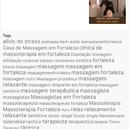
Tags
alívio do stress
andressa
bem estar
bemestaremfortaleza
clínica de
Casa de Massagem em Fortaleza
massoterapia em fortaleza
Depilação
drenagem
fortaleza
esfoliação corporal
espaço reconexao
estética
massagem
massagem em
lorena
masasgem
fortaleza
massagem fortaleza
massagememfortaleza
massagem
massagem nuru
Massagem prostática
relaxante
massagem relaxante em fortaleza
massagem
massagem terapêutica
massagista
sensitive
Massagistas em Fortaleza
massagistas
Massoterapia
massoterapeuta
massoterapeuta fortaleza
relax
relaxamento
Massoterapia Fortaleza
nuru
relaxante
sensitive
studio single
Studio Single Massoterapia
terapeuta
tailandesa
terapeutica
tantica
terapia
Trevo
tântrica
Terapias