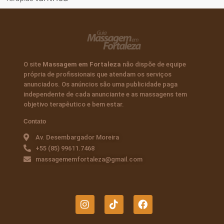
O site
Massagem em Fortaleza
não dispõe de equipe
própria de profissionais que atendam os serviços
anunciados. Os anúncios são uma publicidade paga
independente de cada anunciante e as massagens tem
objetivo terapêutico e bem estar.
Contato
Av. Desembargador Moreira
+55 (85) 99611.7468
massagememfortaleza@gmail.com
I
T
F
n
i
a
s
k
c