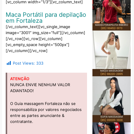
[vc_column width=”1/3″][vc_column_text]
Maca Portátil para depilação
em Fortaleza
[/vc_column_text][vc_single_image
image=”3001″ img_size=”full”][/vc_column]
[/vc_row][vc_row][vc_column]
[vc_empty_space height=”500px”]
[/vc_column][/vc_row]
Post Views:
333
ATENÇÃO
NUNCA ENVIE NENHUM VALOR
ADIANTADO!
O Guia massagem Fortaleza não se
responsabiliza por valores negociados
entre as partes anunciante &
contratante.