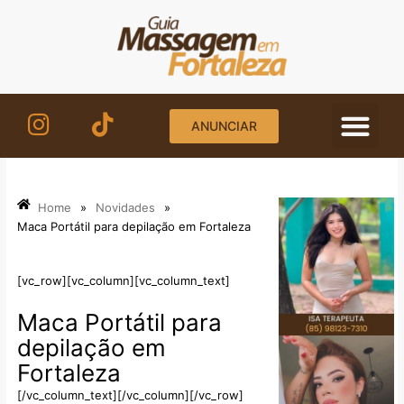
Ir
para
o
conteúdo
ANUNCIAR
Home
»
Novidades
»
Maca Portátil para depilação em Fortaleza
[vc_row][vc_column][vc_column_text]
Maca Portátil para
depilação em
Fortaleza
[/vc_column_text][/vc_column][/vc_row]