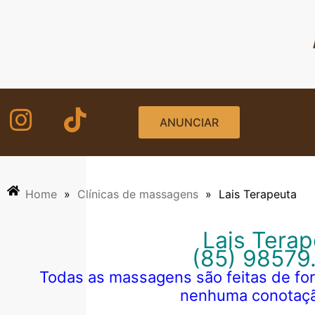
Ir
para
o
conteúdo
ANUNCIAR
Home
»
Clínicas de massagens
»
Lais Terapeuta
Lais Tera
(85) 98579
Todas as massagens são feitas de for
nenhuma conotaçã