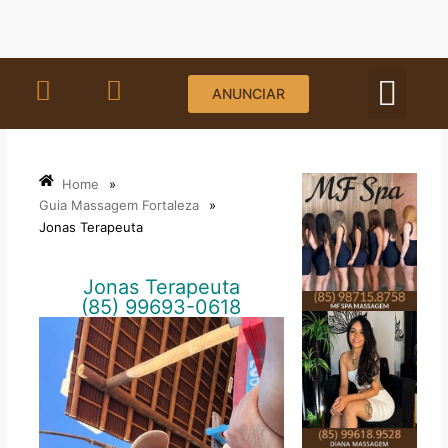
Ir
para
o
conteúdo
ANUNCIAR
STORI
TERM
Home
»
Guia Massagem Fortaleza
»
Jonas Terapeuta
Jonas Terapeuta
(85) 99693-0618