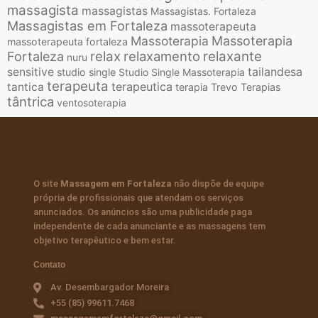
massagista
massagistas
Massagistas. Fortaleza
Massagistas em Fortaleza
massoterapeuta
Massoterapia
Massoterapia
massoterapeuta fortaleza
relax
relaxamento
relaxante
Fortaleza
nuru
tailandesa
sensitive
studio single
Studio Single Massoterapia
terapeuta
terapeutica
tantica
terapia
Trevo Terapias
tântrica
ventosoterapia
O site
Massagem em Fortaleza
não dispõe de equipe
própria de profissionais que atendam os serviços
anunciados. Os anúncios são uma publicidade paga
independente de cada anunciante e as massagens tem
objetivo terapêutico e bem estar.
Contato
Av. Desembargador Moreira
+55 (85) 99611.7468