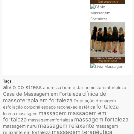
Tags
alívio do stress
andressa
bem estar
bemestaremfortaleza
clínica de
Casa de Massagem em Fortaleza
massoterapia em fortaleza
Depilação
drenagem
fortaleza
esfoliação corporal
espaço reconexao
estética
massagem
massagem em
lorena
masasgem
fortaleza
massagem fortaleza
massagememfortaleza
massagem relaxante
massagem nuru
massagem
massagem terapêutica
relaxante em fortaleza